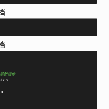
文档
文档
中的最新镜像
test

a
