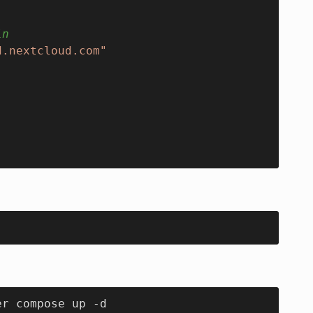
in
d.nextcloud.com"
er compose up -d