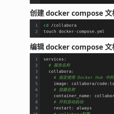
创建 docker compose 
cd
 /collabora

1
touch docker-compose.yml
2
编辑 docker compose 
services:

1
# 服务名称
2
  collabora:

3
# 指定使用 Docker Hub 
4
    image: collabora/code:la
5
# 容器名称
6
    container_name: collabor
7
# 开机自动启动
8
    restart: always

9