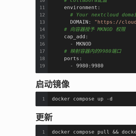
# collabora配置
10
    environment:

11
# Your nextcloud doma
12
      DOMAIN: 
"https://clou
13
# 向容器授予 MKNOD 权限 
14
    cap_add:

15
      - MKNOD  

16
# 映射容器内的9980端口
17
    ports:

18
      - 9980:9980
19
启动镜像
docker compose up -d
1
更新
docker compose pull && dock
1